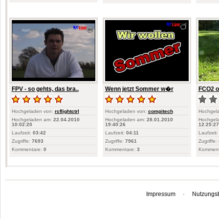
FPV - so gehts, das bra..
Wenn jetzt Sommer w�r
FCO2 o
Hochgeladen von:
rcflightctrl
Hochgeladen von:
compitech
Hochgel
Hochgeladen am:
22.04.2010
Hochgeladen am:
28.01.2010
Hochgel
10:02:20
19:40:26
12:25:27
Laufzeit:
03:42
Laufzeit:
04:11
Laufzeit:
Zugriffe:
7693
Zugriffe:
7961
Zugriffe:
Kommentare:
0
Kommentare:
3
Komment
Impressum
·
Nutzungs