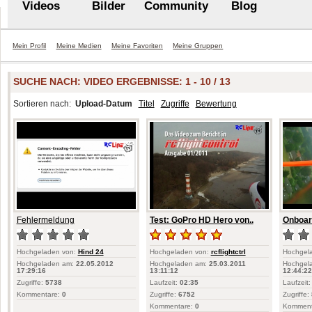
Videos
Bilder
Community
Blog
Mein Profil
Meine Medien
Meine Favoriten
Meine Gruppen
SUCHE NACH:
VIDEO
ERGEBNISSE: 1 - 10 / 13
Sortieren nach:
Upload-Datum
Titel
Zugriffe
Bewertung
Fehlermeldung
Test: GoPro HD Hero von..
Onboard
Hochgeladen von:
Hind 24
Hochgeladen von:
rcflightctrl
Hochgel
Hochgeladen am:
22.05.2012
Hochgeladen am:
25.03.2011
Hochgel
17:29:16
13:11:12
12:44:22
Zugriffe:
5738
Laufzeit:
02:35
Laufzeit:
Kommentare:
0
Zugriffe:
6752
Zugriffe:
Kommentare:
0
Komment