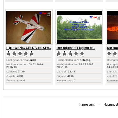
F�R WENIG GELD VIEL SPA..
Der n�chste Flug mit de..
Die Bau
Hochgeladen von:
quax
Hochgeladen von:
Killozap
Hochgel
Hochgeladen am:
08.02.2010
Hochgeladen am:
02.07.2009
Hochgel
23:37:00
23:51:05
14:20:00
Laufzeit:
07:40
Laufzeit:
02:49
Laufzeit:
Zugriffe:
4791
Zugriffe:
4515
Zugriffe:
Kommentare:
0
Kommentare:
0
Komment
Impressum
·
Nutzungs