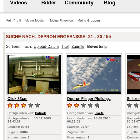
Videos
Bilder
Community
Blog
Mein Profil
Meine Medien
Meine Favoriten
Meine Gruppen
SUCHE NACH:
DEPRON
ERGEBNISSE: 21 - 30 / 55
Sortieren nach:
Upload-Datum
Titel
Zugriffe
Bewertung
Click 33cm
Depron Flieger Pfeilung..
Selitron
Hochgeladen von:
Patrick
Hochgeladen von:
uwete
Hochgel
Hochgeladen am:
13.01.2009
Hochgeladen am:
19.08.2010
Hochgel
14:43:03
06:22:01
20:08:07
Laufzeit:
00:55
Laufzeit:
09:07
Laufzeit:
Zugriffe:
8084
Zugriffe:
7089
Zugriffe:
Kommentare:
3
Kommentare:
2
Komment