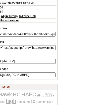
 am: 20.05.2013 18:59:45
:00
464
0
Align
Turnigy
K-Force
Heli
Hubschrauber
 Link
ink
edded
 TAGS
Hawk
HC
HAEC
700
Align
-
high
10
Heli
Trimmung
Training
Helo