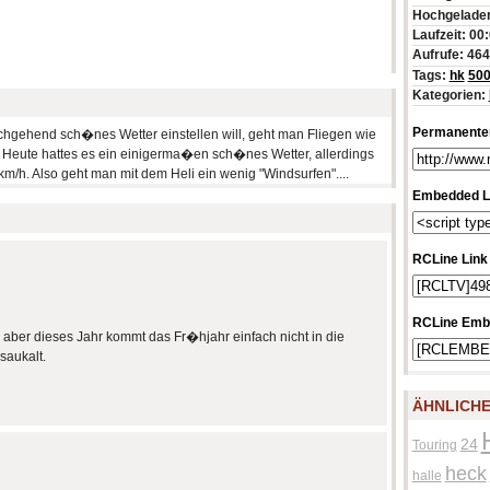
Hochgeladen
Laufzeit: 00
Aufrufe: 46
Tags:
hk
50
Kategorien:
Permanenter
chgehend sch�nes Wetter einstellen will, geht man Fliegen wie
. Heute hattes es ein einigerma�en sch�nes Wetter, allerdings
/h. Also geht man mit dem Heli ein wenig "Windsurfen"....
Embedded L
RCLine Link
RCLine Emb
... aber dieses Jahr kommt das Fr�hjahr einfach nicht in die
saukalt.
ÄHNLICHE
24
Touring
heck
halle