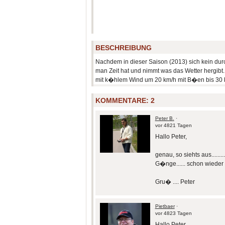
BESCHREIBUNG
Nachdem in dieser Saison (2013) sich kein dur
man Zeit hat und nimmt was das Wetter hergibt
mit k�hlem Wind um 20 km/h mit B�en bis 30 km
KOMMENTARE:
2
Peter B.
·
vor 4821 Tagen
Hallo Peter,
genau, so siehts aus......
G�nge...... schon wieder 
Gru� .... Peter
Pietbaer
·
vor 4823 Tagen
Hallo Peter,