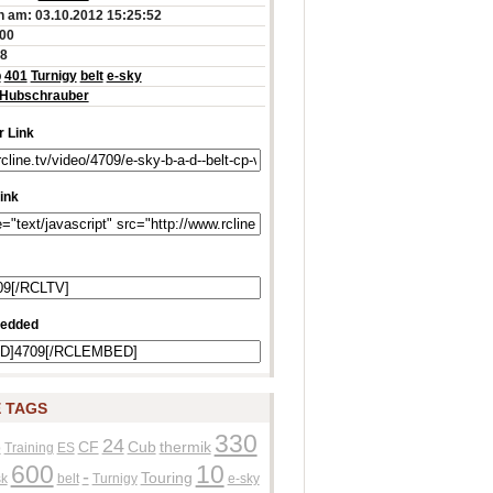
 am: 03.10.2012 15:25:52
:00
18
p
401
Turnigy
belt
e-sky
Hubschrauber
 Link
ink
edded
 TAGS
330
24
p
CF
Cub
thermik
Training
ES
600
10
-
Touring
k
belt
Turnigy
e-sky