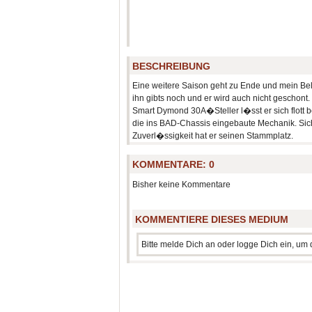
BESCHREIBUNG
Eine weitere Saison geht zu Ende und mein Belt 
ihn gibts noch und er wird auch nicht gescho
Smart Dymond 30A�Steller l�sst er sich flott b
die ins BAD-Chassis eingebaute Mechanik. Siche
Zuverl�ssigkeit hat er seinen Stammplatz.
KOMMENTARE:
0
Bisher keine Kommentare
KOMMENTIERE DIESES MEDIUM
Bitte melde Dich an oder logge Dich ein, u