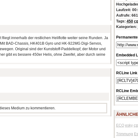
Hochgeladen
Laufzeit: 00
Aufrufe: 66
Tags:
450
c
Kategorien:
Permanenter
fliegt innerhalb der restlichen Heliflotte weiter seine Runden. Ja
nt. Mit BAD-Chassis, HK401B Gyro und HK-922MG Digi-Servos,
ewegen. Original sind der Kunststoff-Paddelkopf, der Motor und
r gibt es bessere 450er Helis, ohne Zweifel, aber durch seine
Embedded L
RCLine Link
RCLine Emb
m dieses Medium zu kommentieren.
ÄHNLICHE
c
ECO
esky
Trimmung
Es