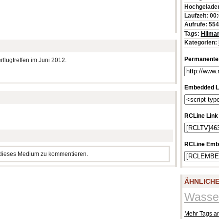
Hochgeladen
Laufzeit: 00
Aufrufe: 55
Tags:
Hilma
Kategorien:
Permanenter
lugtreffen im Juni 2012.
Embedded L
RCLine Link
RCLine Emb
m dieses Medium zu kommentieren.
ÄHNLICHE
Wasser
Mehr Tags a