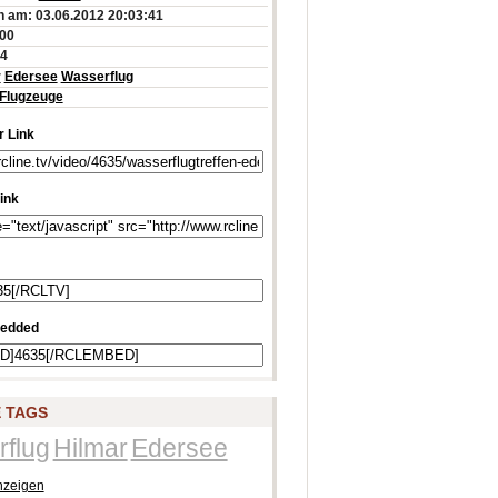
 am: 03.06.2012 20:03:41
:00
44
r
Edersee
Wasserflug
Flugzeuge
 Link
ink
edded
 TAGS
flug
Hilmar
Edersee
nzeigen