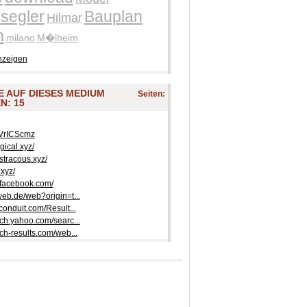
osegler
Bauplan
Hilmar
n
milano
M�lheim
nzeigen
IE AUF DIESES MEDIUM
Seiten:
N: 15
e/VrICScmz
gical.xyz/
ostracous.xyz/
.xyz/
e.facebook.com/
web.de/web?origin=t...
.conduit.com/Result...
rch.yahoo.com/searc...
rch-results.com/web...