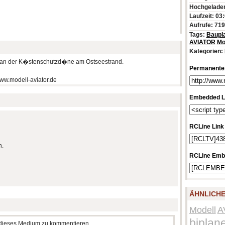
Hochgeladen
Laufzeit: 03
Aufrufe: 71
Tags:
Baupl
AVIATOR
Mo
Kategorien:
" an der K�stenschutzd�ne am Ostseestrand.
Permanenter
ww.modell-aviator.de
Embedded L
RCLine Link
h.
RCLine Emb
ÄHNLICHE
Modell
A
biplan
m dieses Medium zu kommentieren.