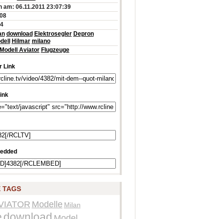
 am: 06.11.2011 23:07:39
:08
94
an
download
Elektrosegler
Depron
dell
Hilmar
milano
Modell Aviator
Flugzeuge
 Link
ink
edded
 TAGS
VIATOR
Modelle
Milan
e
download
Model