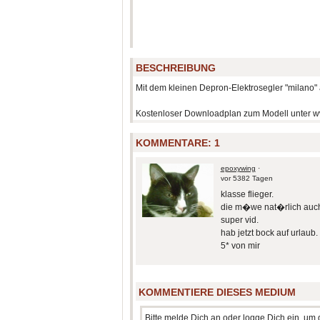
BESCHREIBUNG
Mit dem kleinen Depron-Elektrosegler "milano
Kostenloser Downloadplan zum Modell unter w
KOMMENTARE:
1
epoxywing
·
vor 5382 Tagen
klasse flieger.
die m�we nat�rlich auc
super vid.
hab jetzt bock auf urlaub.
5* von mir
KOMMENTIERE DIESES MEDIUM
Bitte melde Dich an oder logge Dich ein, u