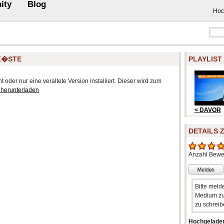
ity
Blog
Hoc
EK�STE
PLAYLIST
 oder nur eine veraltete Version installiert. Dieser wird zum
 herunterladen
< DAVOR
DETAILS 
Anzahl Bewe
Bitte meld
Medium zu
zu schreib
Hochgelade