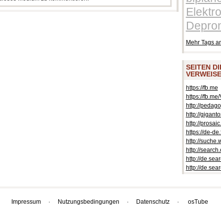
Elektr
Depro
Mehr Tags a
SEITEN D
VERWEISE
https://fb.me
https://fb.m
http://pedago
http://gigant
http://prosaic
https://de-d
http://suche.
http://search
http://de.sea
http://de.sea
Impressum
·
Nutzungsbedingungen
·
Datenschutz
·
osTube