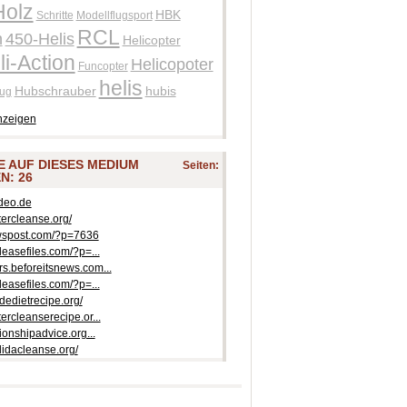
Holz
HBK
Schritte
Modellflugsport
RCL
h
450-Helis
Helicopter
i-Action
Helicopoter
Funcopter
helis
Hubschrauber
hubis
lug
nzeigen
IE AUF DIESES MEDIUM
Seiten:
N: 26
ideo.de
tercleanse.org/
ewspost.com/?p=7636
eleasefiles.com/?p=...
rs.beforeitsnews.com...
eleasefiles.com/?p=...
dedietrecipe.org/
tercleanserecipe.or...
tionshipadvice.org...
didacleanse.org/