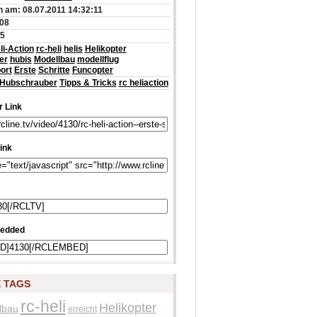
 am: 08.07.2011 14:32:11
:08
05
i-Action
rc-heli
helis
Helikopter
er
hubis
Modellbau
modellflug
ort
Erste
Schritte
Funcopter
Hubschrauber
Tipps & Tricks
rc heliaction
 Link
ink
edded
 TAGS
rc-heli
Helikopter
lbau
erreicht