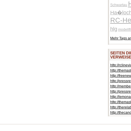
Schwartau
Ha�loc
RC-Hel
hlg
modellf
Mehr Tags a
SEITEN D
VERWEISE
http://rclinev
http://themas
http://freen
http://pressr
http://membe
http://pressr
http://lemona
http://themas
http://therela
http://thecan