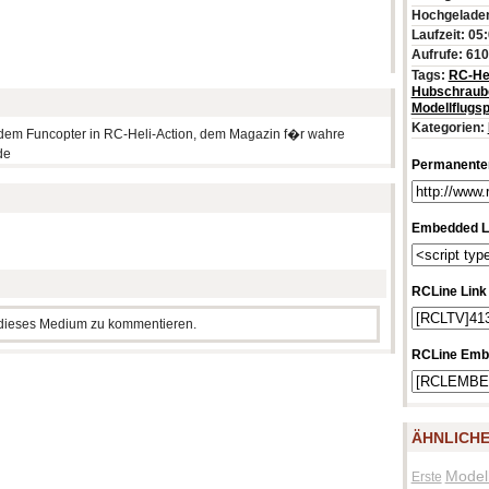
Hochgeladen
Laufzeit: 05
Aufrufe: 61
Tags:
RC-Hel
Hubschraub
Modellflugsp
Kategorien:
t dem Funcopter in RC-Heli-Action, dem Magazin f�r wahre
de
Permanenter
Embedded L
RCLine Link
m dieses Medium zu kommentieren.
RCLine Emb
ÄHNLICHE
Model
Erste