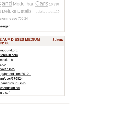
s
and
Cars
Modellbau
10
330
Deluxe
Details
modellautos
0
1:10
arenmesse
700
24
nzeigen
IE AUF DIESES MEDIUM
Seiten:
N: 60
ompound.org/
rmtopuklu.com
imleri.info
a.co
kalari.info/
nequipment.com/2012...
.org/user/776824
ninenzoroyunu.info/
acsonuclari.co/
nle.co/