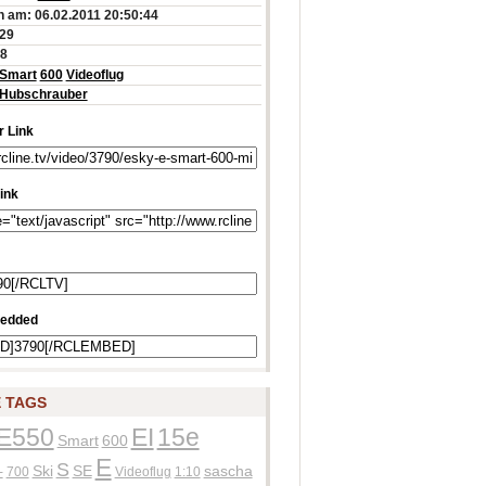
 am: 06.02.2011 20:50:44
:29
88
Smart
600
Videoflug
Hubschrauber
 Link
ink
edded
 TAGS
E550
EI
15e
Smart
600
E
S
Ski
SE
sascha
-
700
Videoflug
1:10