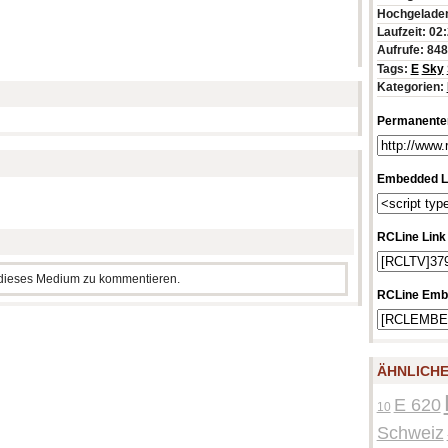
Hochgeladen
Laufzeit: 02
Aufrufe: 84
Tags:
E
Sky
Kategorien:
Permanenter
Embedded L
RCLine Link
m dieses Medium zu kommentieren.
RCLine Emb
ÄHNLICHE
E 620
10
Schweiz