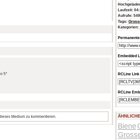
Hochgeladen
Laufzeit: 04
Aufrufe: 54
Tags:
Gross
Kategorien:
Permanenter
Embedded L
eo 5*
RCLine Link
RCLine Emb
ÄHNLICHE
m dieses Medium zu kommentieren.
Biene
Gross