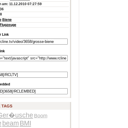
 am: 11.12.2010 07:27:59
:36
98
e
Biene
Flugzeuge
 Link
ink
edded
 TAGS
Ger�usche
Boom
e
beam
BMI