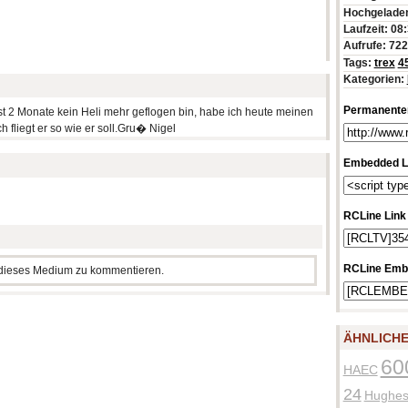
Hochgeladen
Laufzeit: 08
Aufrufe: 72
Tags:
trex
4
Kategorien:
Permanenter
st 2 Monate kein Heli mehr geflogen bin, habe ich heute meinen
fliegt er so wie er soll.Gru� Nigel
Embedded L
RCLine Link
RCLine Emb
m dieses Medium zu kommentieren.
ÄHNLICHE
60
HAEC
24
Hughe