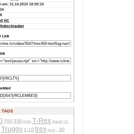
 am: 31.10.2010 18:50:10
:34
28
50
HC
Hubschrauber
 Link
ink
edded
 TAGS
0
T-Rex
700
330
high
Hawk
HC
Truggy
trex
1:10
30
s
-
heck