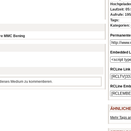
Hochgeladen
Laufzeit: 05
Aufrufe: 19
Tags:
Kategorien:
Permanenter
tre MMC Bening
Embedded L
RCLine Link
m dieses Medium zu kommentieren.
RCLine Emb
ÄHNLICHE
Mehr Tags a