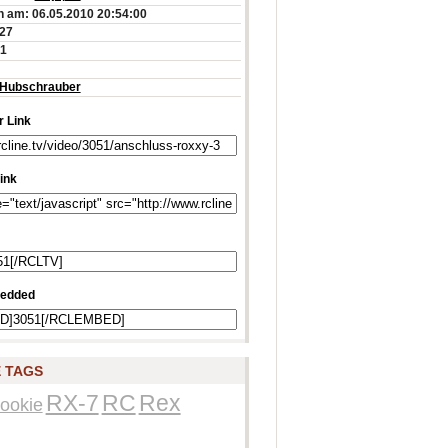
 am: 06.05.2010 20:54:00
:27
41
Hubschrauber
 Link
ink
edded
 TAGS
RX-7
RC
Rex
ookie