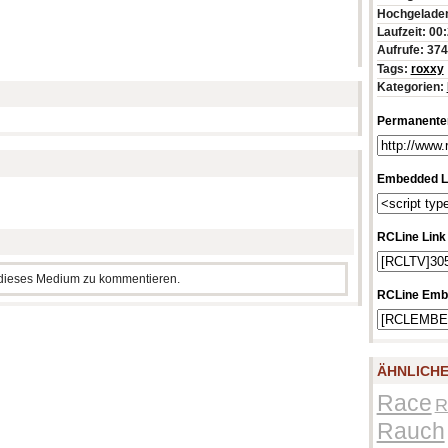
Hochgeladen
Laufzeit: 00
Aufrufe: 37
Tags:
roxxy
Kategorien:
Permanenter
Embedded L
RCLine Link
m dieses Medium zu kommentieren.
RCLine Emb
ÄHNLICHE
Race
R
Rauch