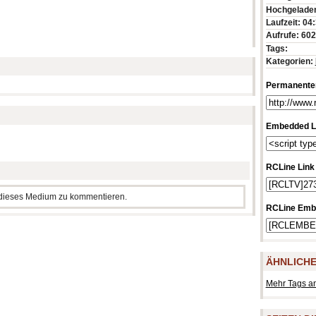
Hochgeladen
Laufzeit: 04
Aufrufe: 60
Tags:
Kategorien:
Permanenter
Embedded L
RCLine Link
m dieses Medium zu kommentieren.
RCLine Emb
ÄHNLICHE
Mehr Tags a