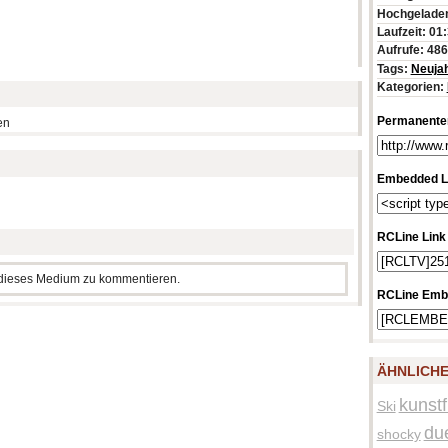
Hochgeladen
Laufzeit: 01
Aufrufe: 48
Tags:
Neuja
Kategorien:
Permanenter
en
Embedded L
RCLine Link
m dieses Medium zu kommentieren.
RCLine Emb
ÄHNLICHE
kunstf
Ski
due
shocky