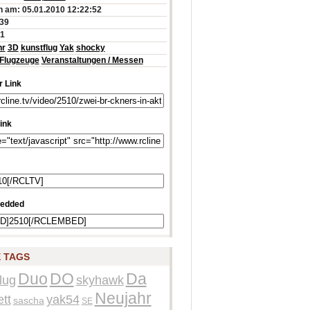
 am: 05.01.2010 12:22:52
:39
61
hr
3D
kunstflug
Yak
shocky
Flugzeuge
Veranstaltungen / Messen
 Link
ink
edded
 TAGS
Duo
DO
Da
lug
skyhawk
Neujahr
tt
yak54
sascha
SE