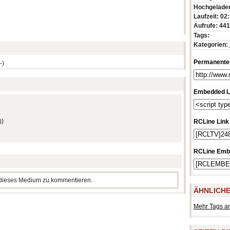
Hochgeladen
Laufzeit: 02
Aufrufe: 44
Tags:
Kategorien:
Permanenter
-)
Embedded L
))
RCLine Link
RCLine Emb
m dieses Medium zu kommentieren.
ÄHNLICHE
Mehr Tags a