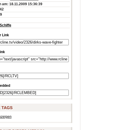
 am: 18.11.2009 15:36:39
:42
89
Schiffe
 Link
ink
edded
 TAGS
nzeigen