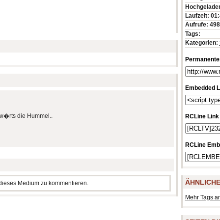
Hochgeladen
Laufzeit: 01
Aufrufe: 49
Tags:
Kategorien:
Permanenter
Embedded L
w�rts die Hummel..
RCLine Link
RCLine Emb
ÄHNLICHE
m dieses Medium zu kommentieren.
Mehr Tags a