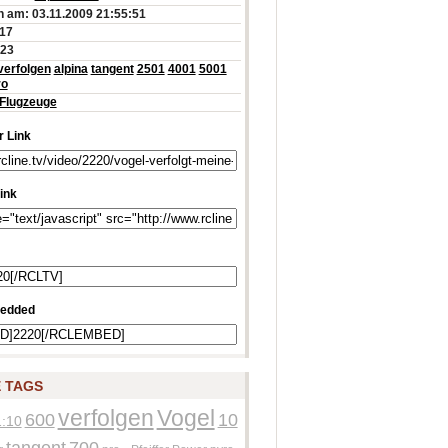
 am: 03.11.2009 21:55:51
:17
823
verfolgen
alpina
tangent
2501
4001
5001
ro
Flugzeuge
 Link
ink
edded
 TAGS
verfolgen
Vogel
600
10
1:10
tangent
700