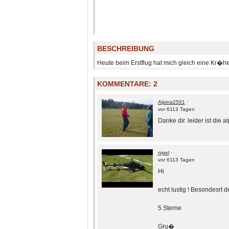
BESCHREIBUNG
Heute beim Erstflug hat mich gleich eine Kr�he v
KOMMENTARE:
2
Alpina2501
·
vor 6113 Tagen
Danke dir. leider ist die 
nigel
·
vor 6113 Tagen
Hi
echt lustig ! Besondesrt 
5 Sterne
Gru�