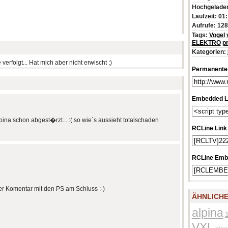
Hochgeladen
Laufzeit: 01
Aufrufe: 12
Tags:
Vogel
ELEKTRO
p
Kategorien:
erfolgt... Hat mich aber nicht erwischt ;)
Permanenter
Embedded L
alpina schon abgest�rzt... :( so wie´s aussieht totalschaden
RCLine Link
RCLine Emb
der Komentar mit den PS am Schluss :-)
ÄHNLICHE
alpina
VXL