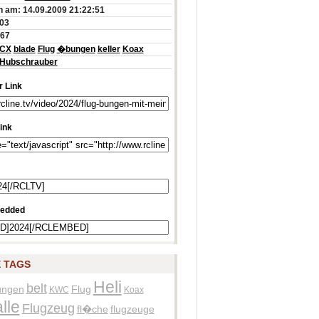
 am: 14.09.2009 21:22:51
:03
767
CX
blade
Flug
�bungen
keller
Koax
Hubschrauber
 Link
ink
edded
 TAGS
Heli
belt
ngen
Flug
KWC
Koax
lle
Flugzeug
fl�che
flugzeuge