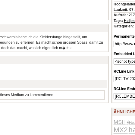
Hochgeladen
Laufzeit: 07
Aufrufe: 21
Tags:
Heli
m
Kategorien:
Permanenter
chwernis habe ich die Kleiderstange hingestellt, um
egungen zu erlernen. Es macht schon grossen Spass, damit zu
 doch das macht, was ich eigentlich m�chte.
Embedded L
RCLine Link
RCLine Emb
m dieses Medium zu kommentieren.
ÄHNLICHE
MSH
�bu
MX2
ha