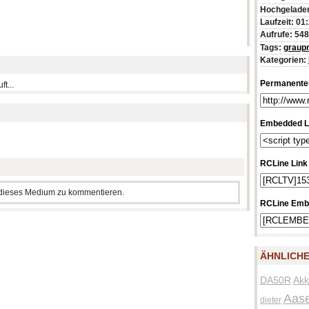
Hochgeladen
Laufzeit: 01
Aufrufe: 54
Tags:
graup
Kategorien:
Permanenter
t...
Embedded L
RCLine Link
m dieses Medium zu kommentieren.
RCLine Emb
ÄHNLICHE
DA50R
Akk
Aas
dieter