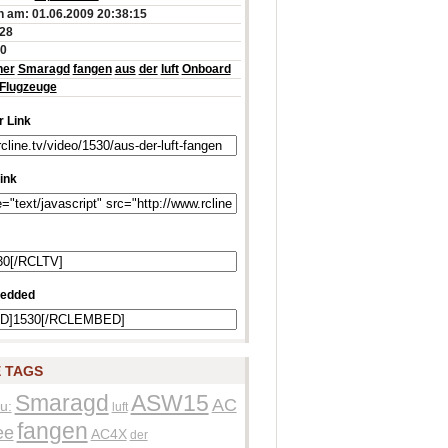
 am: 01.06.2009 20:38:15
:28
80
ner
Smaragd
fangen
aus
der
luft
Onboard
Flugzeuge
 Link
ink
edded
 TAGS
Smaragd
ASW15
AC
u:
luft
fangen
ee
AC4X
der