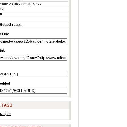
 am: 23.04.2009 20:50:27
:12
88
Hubschrauber
 Link
ink
edded
 TAGS
nzeigen