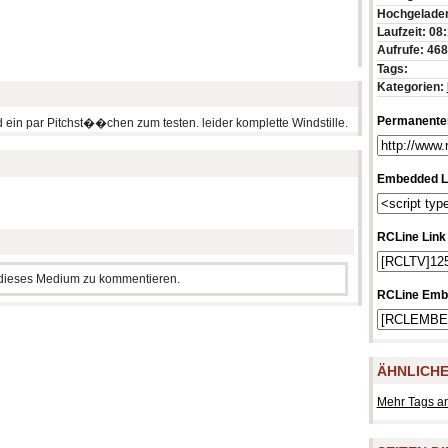
Hochgeladen
Laufzeit: 08
Aufrufe: 46
Tags:
Kategorien:
Permanenter
 ein par Pitchst��chen zum testen. leider komplette Windstille.
Embedded L
RCLine Link
m dieses Medium zu kommentieren.
RCLine Emb
ÄHNLICHE
Mehr Tags a