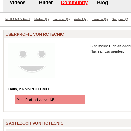
Videos
Bilder
Community
Blog
RCTECNIC's Profil
Medien (1)
Favoriten (0)
Verlauf (2)
Freunde (0)
Gruppen (0)
USERPROFIL VON RCTECNIC
Bitte melde Dich an oder 
Nachricht zu senden.
Hallo, ich bin RCTECNIC
Mein Profil ist versteckt!
GÄSTEBUCH VON RCTECNIC