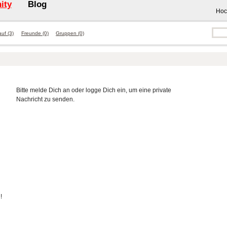
ity
Blog
Hoc
auf (3)
Freunde (0)
Gruppen (0)
Bitte melde Dich an oder logge Dich ein, um eine private
Nachricht zu senden.
!