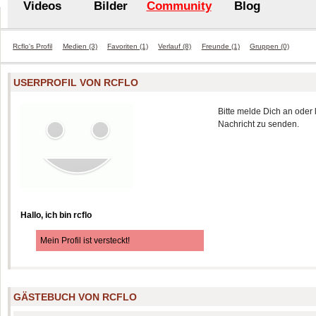
Videos
Bilder
Community
Blog
Rcflo's Profil
Medien (3)
Favoriten (1)
Verlauf (8)
Freunde (1)
Gruppen (0)
USERPROFIL VON RCFLO
Bitte melde Dich an oder 
Nachricht zu senden.
Hallo, ich bin rcflo
Mein Profil ist versteckt!
GÄSTEBUCH VON RCFLO