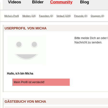
Videos
Bilder
Community
Blog
Micha's Profil
Medien (18)
Favoriten (0)
Verlauf (109)
Freunde (0)
Gruppen (0)
USERPROFIL VON MICHA
Bitte melde Dich an oder 
Nachricht zu senden.
Hallo, ich bin Micha
Mein Profil ist versteckt!
GÄSTEBUCH VON MICHA