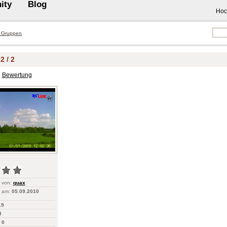
ity
Blog
Hoc
 Gruppen
2 / 2
Bewertung
 von:
quax
 am:
05.09.2010
19
8
0