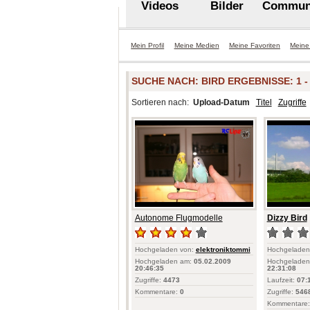
Videos
Bilder
Commun
Mein Profil
Meine Medien
Meine Favoriten
Meine
SUCHE NACH:
BIRD
ERGEBNISSE: 1 - 
Sortieren nach:
Upload-Datum
Titel
Zugriffe
Autonome Flugmodelle
Dizzy Bird
Hochgeladen von:
elektroniktommi
Hochgeladen
Hochgeladen am:
05.02.2009
Hochgeladen
20:46:35
22:31:08
Zugriffe:
4473
Laufzeit:
07:
Kommentare:
0
Zugriffe:
546
Kommentare: