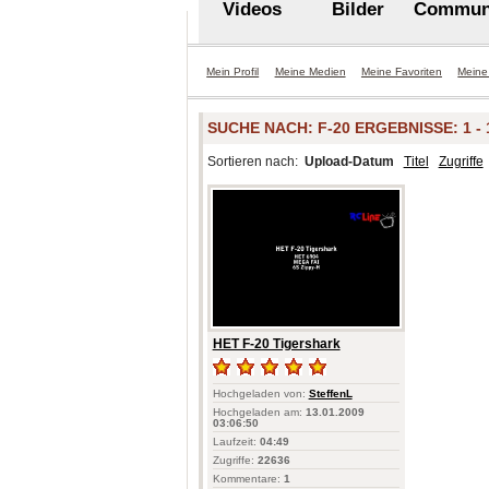
Videos
Bilder
Commun
Mein Profil
Meine Medien
Meine Favoriten
Meine
SUCHE NACH:
F-20
ERGEBNISSE: 1 - 1
Sortieren nach:
Upload-Datum
Titel
Zugriffe
HET F-20 Tigershark
Hochgeladen von:
SteffenL
Hochgeladen am:
13.01.2009
03:06:50
Laufzeit:
04:49
Zugriffe:
22636
Kommentare:
1