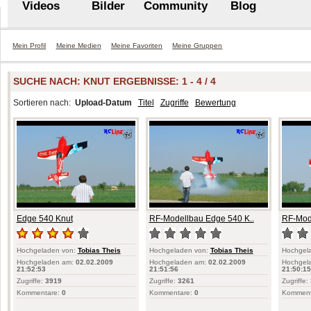
Videos
Bilder
Community
Blog
Mein Profil
Meine Medien
Meine Favoriten
Meine Gruppen
SUCHE NACH:
KNUT
ERGEBNISSE: 1 - 4 / 4
Sortieren nach:
Upload-Datum
Titel
Zugriffe
Bewertung
Edge 540 Knut
RF-Modellbau Edge 540 K..
RF-Mode
Hochgeladen von:
Tobias Theis
Hochgeladen von:
Tobias Theis
Hochgel
Hochgeladen am:
02.02.2009
Hochgeladen am:
02.02.2009
Hochgel
21:52:53
21:51:56
21:50:15
Zugriffe:
3919
Zugriffe:
3261
Zugriffe:
Kommentare:
0
Kommentare:
0
Komment