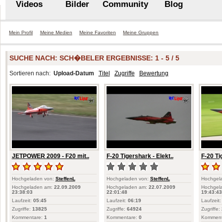
Videos
Bilder
Community
Blog
Mein Profil
Meine Medien
Meine Favoriten
Meine Gruppen
SUCHE NACH:
SCH�BELER
ERGEBNISSE: 1 - 5 / 5
Sortieren nach:
Upload-Datum
Titel
Zugriffe
Bewertung
JETPOWER 2009 - F20 mit..
F-20 Tigershark - Elekt..
F-20 Ti
Hochgeladen von:
SteffenL
Hochgeladen von:
SteffenL
Hochgel
Hochgeladen am:
22.09.2009
Hochgeladen am:
22.07.2009
Hochgel
23:38:03
22:01:48
19:43:43
Laufzeit:
05:45
Laufzeit:
06:19
Laufzeit:
Zugriffe:
13825
Zugriffe:
64924
Zugriffe:
Kommentare:
1
Kommentare:
0
Komment