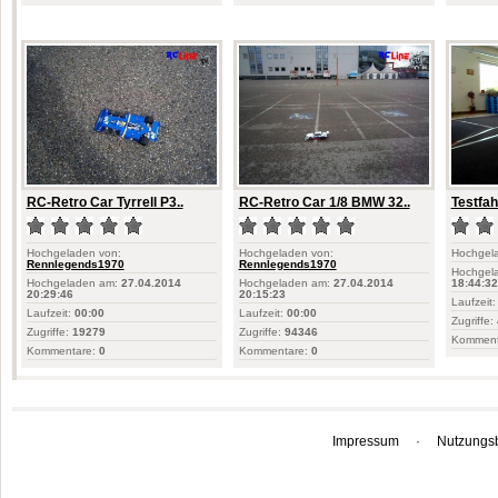
RC-Retro Car Tyrrell P3..
RC-Retro Car 1/8 BMW 32..
Testfah
Hochgeladen von:
Hochgeladen von:
Hochgel
Rennlegends1970
Rennlegends1970
Hochgel
Hochgeladen am:
27.04.2014
Hochgeladen am:
27.04.2014
18:44:32
20:29:46
20:15:23
Laufzeit:
Laufzeit:
00:00
Laufzeit:
00:00
Zugriffe:
Zugriffe:
19279
Zugriffe:
94346
Komment
Kommentare:
0
Kommentare:
0
Impressum
·
Nutzungs