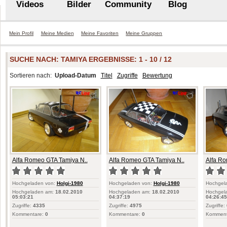
Videos
Bilder
Community
Blog
Mein Profil
Meine Medien
Meine Favoriten
Meine Gruppen
SUCHE NACH:
TAMIYA
ERGEBNISSE: 1 - 10 / 12
Sortieren nach:
Upload-Datum
Titel
Zugriffe
Bewertung
Alfa Romeo GTA Tamiya N..
Alfa Romeo GTA Tamiya N..
Alfa Ro
Hochgeladen von:
Holgi-1980
Hochgeladen von:
Holgi-1980
Hochgel
Hochgeladen am:
18.02.2010
Hochgeladen am:
18.02.2010
Hochgel
05:03:21
04:37:19
04:26:45
Zugriffe:
4335
Zugriffe:
4975
Zugriffe:
Kommentare:
0
Kommentare:
0
Komment