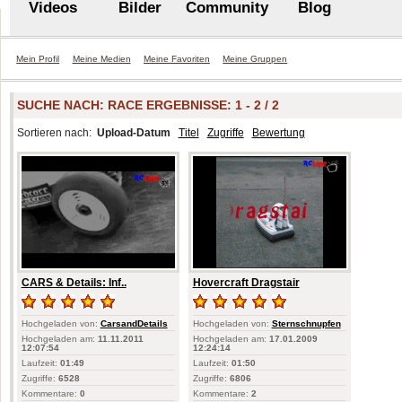
Videos
Bilder
Community
Blog
Mein Profil
Meine Medien
Meine Favoriten
Meine Gruppen
SUCHE NACH:
RACE
ERGEBNISSE: 1 - 2 / 2
Sortieren nach:
Upload-Datum
Titel
Zugriffe
Bewertung
CARS & Details: Inf..
Hovercraft Dragstair
Hochgeladen von:
CarsandDetails
Hochgeladen von:
Sternschnupfen
Hochgeladen am:
11.11.2011
Hochgeladen am:
17.01.2009
12:07:54
12:24:14
Laufzeit:
01:49
Laufzeit:
01:50
Zugriffe:
6528
Zugriffe:
6806
Kommentare:
0
Kommentare:
2