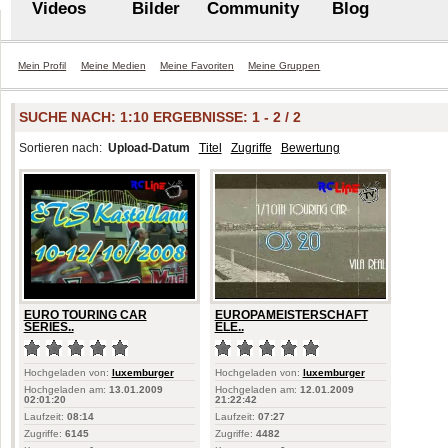
Videos
Bilder
Community
Blog
Mein Profil
Meine Medien
Meine Favoriten
Meine Gruppen
SUCHE NACH:
1:10
ERGEBNISSE: 1 - 2 / 2
Sortieren nach:
Upload-Datum
Titel
Zugriffe
Bewertung
EURO TOURING CAR
EUROPAMEISTERSCHAFT
SERIES..
ELE..
Hochgeladen von:
luxemburger
Hochgeladen von:
luxemburger
Hochgeladen am:
13.01.2009
Hochgeladen am:
12.01.2009
02:01:20
21:22:42
Laufzeit:
08:14
Laufzeit:
07:27
Zugriffe:
6145
Zugriffe:
4482