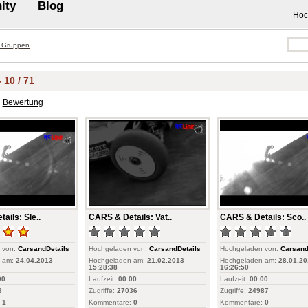
ity
Blog
Hoc
 Gruppen
 10 / 71
Bewertung
ails: Sle..
CARS & Details: Vat..
CARS & Details: Sco..
 von:
CarsandDetails
Hochgeladen von:
CarsandDetails
Hochgeladen von:
Carsand
 am:
24.04.2013
Hochgeladen am:
21.02.2013
Hochgeladen am:
28.01.20
15:28:38
16:26:50
00
Laufzeit:
00:00
Laufzeit:
00:00
3
Zugriffe:
27036
Zugriffe:
24987
1
Kommentare:
0
Kommentare:
0