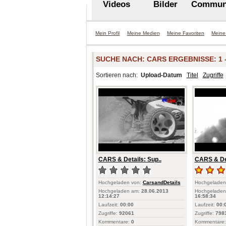
Videos
Bilder
Commun
Mein Profil
Meine Medien
Meine Favoriten
Meine
SUCHE NACH:
CARS
ERGEBNISSE: 1 -
Sortieren nach:
Upload-Datum
Titel
Zugriffe
CARS & Details: Sup..
CARS & Det
Hochgeladen von:
CarsandDetails
Hochgeladen
Hochgeladen am:
28.06.2013
Hochgeladen
12:14:27
16:58:34
Laufzeit:
00:00
Laufzeit:
00:
Zugriffe:
92061
Zugriffe:
798
Kommentare:
0
Kommentare: