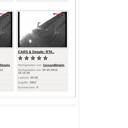
CARS & Details: RTA..
Details
Hochgeladen von:
CarsandDetails
12
Hochgeladen am:
30.05.2012
16:16:46
Laufzeit:
00:00
Zugriffe:
5987
Kommentare:
0