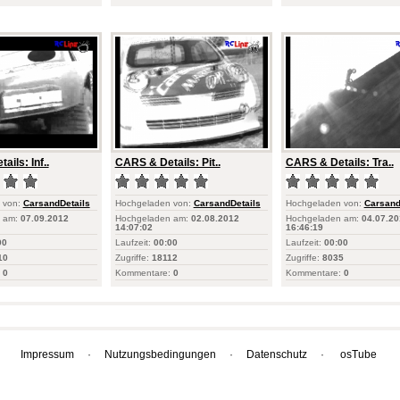
ils: Inf..
CARS & Details: Pit..
CARS & Details: Tra..
 von:
CarsandDetails
Hochgeladen von:
CarsandDetails
Hochgeladen von:
Carsand
 am:
07.09.2012
Hochgeladen am:
02.08.2012
Hochgeladen am:
04.07.20
14:07:02
16:46:19
00
Laufzeit:
00:00
Laufzeit:
00:00
10
Zugriffe:
18112
Zugriffe:
8035
0
Kommentare:
0
Kommentare:
0
Impressum
·
Nutzungsbedingungen
·
Datenschutz
·
osTube