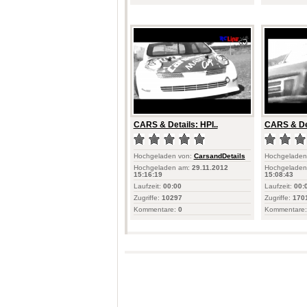
CARS & Details: HPI..
CARS & Deta
Hochgeladen von:
CarsandDetails
Hochgeladen
Hochgeladen am:
29.11.2012
Hochgeladen
15:16:19
15:08:43
Laufzeit:
00:00
Laufzeit:
00:
Zugriffe:
10297
Zugriffe:
170
Kommentare:
0
Kommentare: