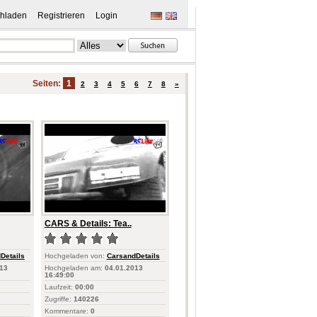
hladen
Registrieren
Login
Seiten:
1
2
3
4
5
6
7
8
»
CARS & Details: Tea..
Details
Hochgeladen von:
CarsandDetails
13
Hochgeladen am:
04.01.2013
16:49:00
Laufzeit:
00:00
Zugriffe:
140226
Kommentare:
0