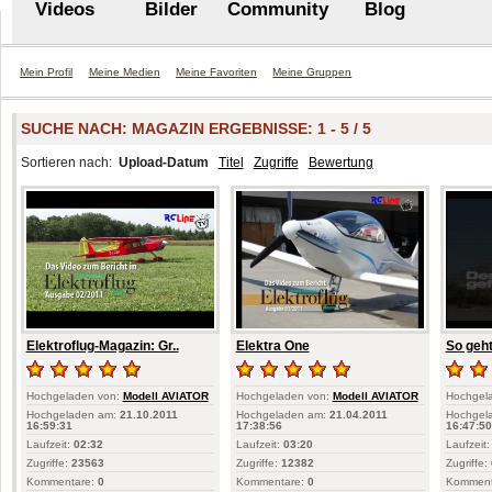
Videos
Bilder
Community
Blog
Mein Profil
Meine Medien
Meine Favoriten
Meine Gruppen
SUCHE NACH:
MAGAZIN
ERGEBNISSE: 1 - 5 / 5
Sortieren nach:
Upload-Datum
Titel
Zugriffe
Bewertung
Elektroflug-Magazin: Gr..
Elektra One
So geht
Hochgeladen von:
Modell AVIATOR
Hochgeladen von:
Modell AVIATOR
Hochgel
Hochgeladen am:
21.10.2011
Hochgeladen am:
21.04.2011
Hochgel
16:59:31
17:38:56
16:47:50
Laufzeit:
02:32
Laufzeit:
03:20
Laufzeit:
Zugriffe:
23563
Zugriffe:
12382
Zugriffe:
Kommentare:
0
Kommentare:
0
Komment