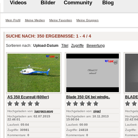
Videos
Bilder
Community
Blog
Mein Profil
Meine Medien
Meine Favoriten
Meine Gruppen
SUCHE NACH:
350
ERGEBNISSE: 1 - 4 / 4
Sortieren nach:
Upload-Datum
Titel
Zugriffe
Bewertung
AS 350 Ecureuil (600er)
Blade 350 QX bei windig..
BLADE 
Hochgeladen von:
juergen-wug
Hochgeladen von:
nigel
Hochgel
Hochgeladen am:
02.07.2015
Hochgeladen am:
10.11.2013
Hochgel
22:46:01
15:00:04
22:42:04
Laufzeit:
05:04
Laufzeit:
00:00
Laufzeit:
Zugriffe:
30981
Zugriffe:
24818
Zugriffe:
Kommentare:
0
Kommentare:
0
Komment