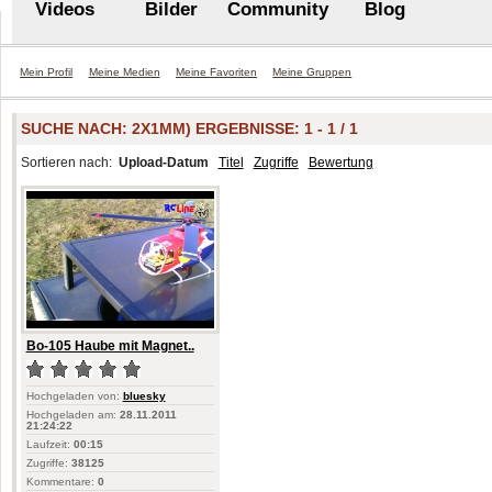
Videos
Bilder
Community
Blog
Mein Profil
Meine Medien
Meine Favoriten
Meine Gruppen
SUCHE NACH:
2X1MM)
ERGEBNISSE: 1 - 1 / 1
Sortieren nach:
Upload-Datum
Titel
Zugriffe
Bewertung
Bo-105 Haube mit Magnet..
Hochgeladen von:
bluesky
Hochgeladen am:
28.11.2011
21:24:22
Laufzeit:
00:15
Zugriffe:
38125
Kommentare:
0