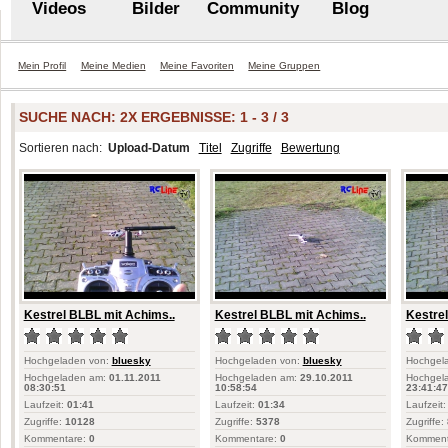
Videos
Bilder
Community
Blog
Mein Profil
Meine Medien
Meine Favoriten
Meine Gruppen
SUCHE NACH:
2X
ERGEBNISSE: 1 - 3 / 3
Sortieren nach:
Upload-Datum
Titel
Zugriffe
Bewertung
Kestrel BLBL mit Achims..
Kestrel BLBL mit Achims..
Kestrel
Hochgeladen von:
bluesky
Hochgeladen von:
bluesky
Hochgel
Hochgeladen am:
01.11.2011
Hochgeladen am:
29.10.2011
Hochgel
08:30:51
10:58:54
23:41:47
Laufzeit:
01:41
Laufzeit:
01:34
Laufzeit:
Zugriffe:
10128
Zugriffe:
5378
Zugriffe:
Kommentare:
0
Kommentare:
0
Komment