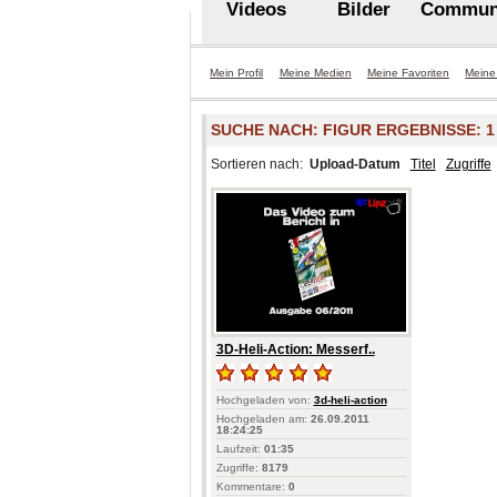
Videos
Bilder
Commun
Mein Profil
Meine Medien
Meine Favoriten
Meine
SUCHE NACH:
FIGUR
ERGEBNISSE: 1 -
Sortieren nach:
Upload-Datum
Titel
Zugriffe
3D-Heli-Action: Messerf..
Hochgeladen von:
3d-heli-action
Hochgeladen am:
26.09.2011
18:24:25
Laufzeit:
01:35
Zugriffe:
8179
Kommentare:
0