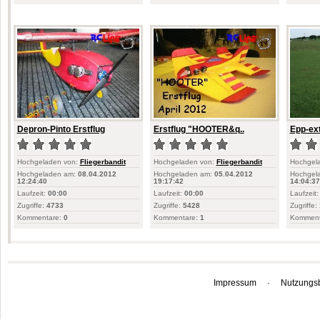
Depron-Pinto Erstflug
Erstflug "HOOTER&q..
Epp-ex
Hochgeladen von:
Fliegerbandit
Hochgeladen von:
Fliegerbandit
Hochgel
Hochgeladen am:
08.04.2012
Hochgeladen am:
05.04.2012
Hochgel
12:24:40
19:17:42
14:04:37
Laufzeit:
00:00
Laufzeit:
00:00
Laufzeit:
Zugriffe:
4733
Zugriffe:
5428
Zugriffe:
Kommentare:
0
Kommentare:
1
Komment
Impressum
·
Nutzungs