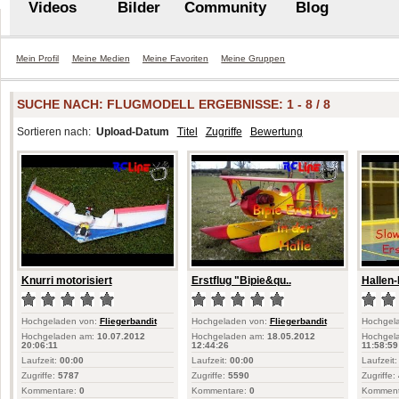
Videos
Bilder
Community
Blog
Mein Profil
Meine Medien
Meine Favoriten
Meine Gruppen
SUCHE NACH:
FLUGMODELL
ERGEBNISSE: 1 - 8 / 8
Sortieren nach:
Upload-Datum
Titel
Zugriffe
Bewertung
Knurri motorisiert
Erstflug "Bipie&qu..
Hallen-
Hochgeladen von:
Fliegerbandit
Hochgeladen von:
Fliegerbandit
Hochgel
Hochgeladen am:
10.07.2012
Hochgeladen am:
18.05.2012
Hochgel
20:06:11
12:44:26
11:58:59
Laufzeit:
00:00
Laufzeit:
00:00
Laufzeit:
Zugriffe:
5787
Zugriffe:
5590
Zugriffe:
Kommentare:
0
Kommentare:
0
Komment