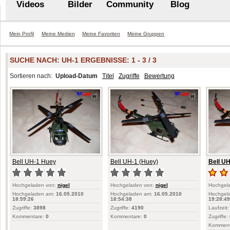
Videos
Bilder
Community
Blog
Mein Profil
Meine Medien
Meine Favoriten
Meine Gruppen
SUCHE NACH:
UH-1
ERGEBNISSE: 1 - 3 / 3
Sortieren nach:
Upload-Datum
Titel
Zugriffe
Bewertung
Bell UH-1 Huey
Bell UH-1 (Huey)
Bell UH
Hochgeladen von:
nigel
Hochgeladen von:
nigel
Hochgel
Hochgeladen am:
16.05.2010
Hochgeladen am:
16.05.2010
Hochgel
18:59:26
18:54:38
19:28:49
Zugriffe:
3898
Zugriffe:
4190
Laufzeit:
Kommentare:
0
Kommentare:
0
Zugriffe:
Komment