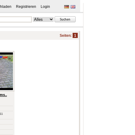
hladen
Registrieren
Login
Seiten:
1
ms..
11