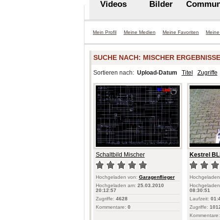
Videos
Bilder
Commun
Mein Profil
Meine Medien
Meine Favoriten
Meine
SUCHE NACH:
MISCHER
ERGEBNISSE: 
Sortieren nach:
Upload-Datum
Titel
Zugriffe
Schaltbild Mischer
Kestrel BL
Hochgeladen von:
Garagenflieger
Hochgeladen
Hochgeladen am:
25.03.2010
Hochgeladen
20:12:57
08:30:51
Zugriffe:
4628
Laufzeit:
01:
Kommentare:
0
Zugriffe:
101
Kommentare: