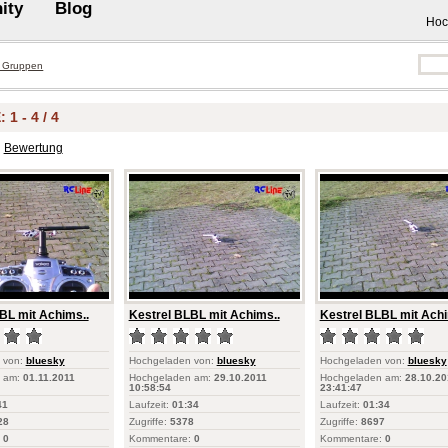
ity
Blog
Hoc
 Gruppen
1 - 4 / 4
Bewertung
BL mit Achims..
Kestrel BLBL mit Achims..
Kestrel BLBL mit Achi
 von:
bluesky
Hochgeladen von:
bluesky
Hochgeladen von:
bluesky
 am:
01.11.2011
Hochgeladen am:
29.10.2011
Hochgeladen am:
28.10.20
10:58:54
23:41:47
41
Laufzeit:
01:34
Laufzeit:
01:34
28
Zugriffe:
5378
Zugriffe:
8697
0
Kommentare:
0
Kommentare:
0