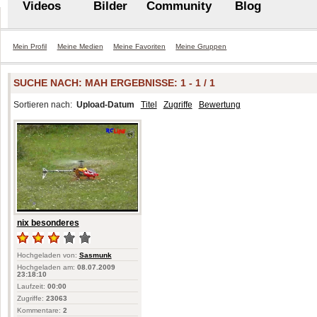
Videos
Bilder
Community
Blog
Mein Profil
Meine Medien
Meine Favoriten
Meine Gruppen
SUCHE NACH:
MAH
ERGEBNISSE: 1 - 1 / 1
Sortieren nach:
Upload-Datum
Titel
Zugriffe
Bewertung
nix besonderes
Hochgeladen von:
Sasmunk
Hochgeladen am:
08.07.2009
23:18:10
Laufzeit:
00:00
Zugriffe:
23063
Kommentare:
2