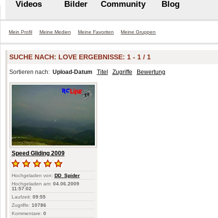
Videos
Bilder
Community
Blog
Mein Profil
Meine Medien
Meine Favoriten
Meine Gruppen
SUCHE NACH:
LOVE
ERGEBNISSE: 1 - 1 / 1
Sortieren nach:
Upload-Datum
Titel
Zugriffe
Bewertung
Speed Gliding 2009
Hochgeladen von:
DD_Spider
Hochgeladen am:
04.06.2009
11:57:02
Laufzeit:
09:55
Zugriffe:
10786
Kommentare:
0