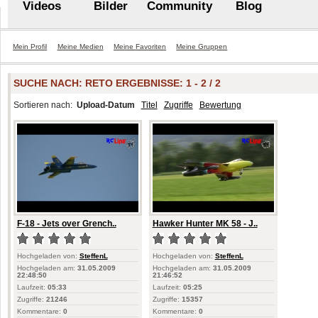
Videos
Bilder
Community
Blog
Mein Profil
Meine Medien
Meine Favoriten
Meine Gruppen
SUCHE NACH:
RETO
ERGEBNISSE: 1 - 2 / 2
Sortieren nach:
Upload-Datum
Titel
Zugriffe
Bewertung
F-18 - Jets over Grench..
Hawker Hunter MK 58 - J..
Hochgeladen von:
SteffenL
Hochgeladen von:
SteffenL
Hochgeladen am:
31.05.2009
Hochgeladen am:
31.05.2009
22:48:50
21:46:52
Laufzeit:
05:33
Laufzeit:
05:25
Zugriffe:
21246
Zugriffe:
15357
Kommentare:
0
Kommentare:
0