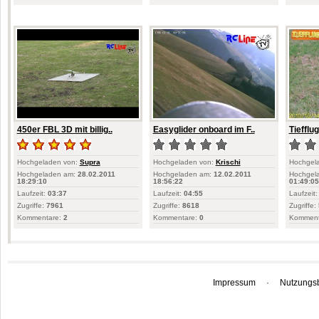
450er FBL 3D mit billig..
Easyglider onboard im F..
Tiefflu
Hochgeladen von:
Supra
Hochgeladen von:
Krischi
Hochgel
Hochgeladen am:
28.02.2011
Hochgeladen am:
12.02.2011
Hochgel
18:29:10
18:56:22
01:49:05
Laufzeit:
03:37
Laufzeit:
04:55
Laufzeit:
Zugriffe:
7961
Zugriffe:
8618
Zugriffe:
Kommentare:
2
Kommentare:
0
Komment
Impressum
·
Nutzungs