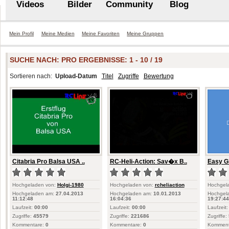
Videos
Bilder
Community
Blog
Mein Profil
Meine Medien
Meine Favoriten
Meine Gruppen
SUCHE NACH:
PRO
ERGEBNISSE: 1 - 10 / 19
Sortieren nach:
Upload-Datum
Titel
Zugriffe
Bewertung
Citabria Pro Balsa USA ..
RC-Heli-Action: Sav�x B..
Easy Gl
Hochgeladen von:
Holgi-1980
Hochgeladen von:
rcheliaction
Hochgel
Hochgeladen am:
27.04.2013
Hochgeladen am:
10.01.2013
Hochgel
11:12:48
16:04:36
19:27:44
Laufzeit:
00:00
Laufzeit:
00:00
Laufzeit:
Zugriffe:
45579
Zugriffe:
221686
Zugriffe:
Kommentare:
0
Kommentare:
0
Komment