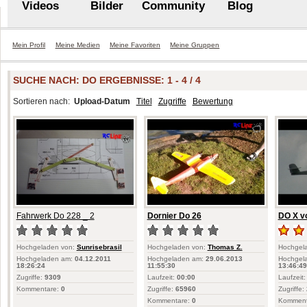
Videos
Bilder
Community
Blog
Mein Profil
Meine Medien
Meine Favoriten
Meine Gruppen
SUCHE NACH:
DO
ERGEBNISSE: 1 - 4 / 4
Sortieren nach:
Upload-Datum
Titel
Zugriffe
Bewertung
Fahrwerk Do 228 _ 2
Dornier Do 26
DO X vo
Hochgeladen von:
Sunrisebrasil
Hochgeladen von:
Thomas Z.
Hochgel
Hochgeladen am:
04.12.2011
Hochgeladen am:
29.06.2013
Hochgel
18:26:24
11:55:30
13:46:49
Zugriffe:
9309
Laufzeit:
00:00
Laufzeit:
Kommentare:
0
Zugriffe:
65960
Zugriffe:
Kommentare:
0
Komment