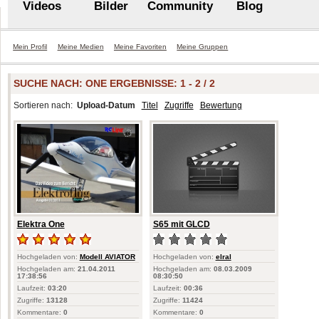
Videos
Bilder
Community
Blog
Mein Profil
Meine Medien
Meine Favoriten
Meine Gruppen
SUCHE NACH:
ONE
ERGEBNISSE: 1 - 2 / 2
Sortieren nach:
Upload-Datum
Titel
Zugriffe
Bewertung
Elektra One
S65 mit GLCD
Hochgeladen von:
Modell AVIATOR
Hochgeladen von:
elral
Hochgeladen am:
21.04.2011
Hochgeladen am:
08.03.2009
17:38:56
08:30:50
Laufzeit:
03:20
Laufzeit:
00:36
Zugriffe:
13128
Zugriffe:
11424
Kommentare:
0
Kommentare:
0