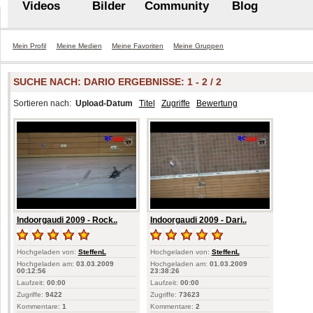
Videos
Bilder
Community
Blog
Mein Profil
Meine Medien
Meine Favoriten
Meine Gruppen
SUCHE NACH:
DARIO
ERGEBNISSE: 1 - 2 / 2
Sortieren nach:
Upload-Datum
Titel
Zugriffe
Bewertung
Indoorgaudi 2009 - Rock..
Indoorgaudi 2009 - Dari..
Hochgeladen von:
SteffenL
Hochgeladen von:
SteffenL
Hochgeladen am:
03.03.2009
Hochgeladen am:
01.03.2009
00:12:56
23:38:26
Laufzeit:
00:00
Laufzeit:
00:00
Zugriffe:
9422
Zugriffe:
73623
Kommentare:
1
Kommentare:
2