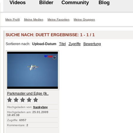
Videos
Bilder
Community
Blog
Mein Profil
Meine Medien
Meine Favoriten
Meine Gruppen
SUCHE NACH:
DUETT
ERGEBNISSE: 1 - 1 / 1
Sortieren nach:
Upload-Datum
Titel
Zugriffe
Bewertung
Parkmaster und Edge (Ik..
Hochgeladen von:
frankyboy
Hochgeladen am:
25.01.2009
18:45:38
Zugriffe:
6957
Kommentare:
2