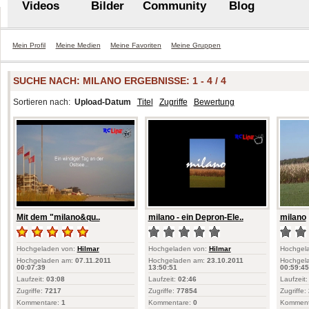
Videos
Bilder
Community
Blog
Mein Profil
Meine Medien
Meine Favoriten
Meine Gruppen
SUCHE NACH:
MILANO
ERGEBNISSE: 1 - 4 / 4
Sortieren nach:
Upload-Datum
Titel
Zugriffe
Bewertung
Mit dem "milano&qu..
milano - ein Depron-Ele..
milano
Hochgeladen von:
Hilmar
Hochgeladen von:
Hilmar
Hochgel
Hochgeladen am:
07.11.2011
Hochgeladen am:
23.10.2011
Hochgel
00:07:39
13:50:51
00:59:45
Laufzeit:
03:08
Laufzeit:
02:46
Laufzeit:
Zugriffe:
7217
Zugriffe:
77854
Zugriffe:
Kommentare:
1
Kommentare:
0
Komment